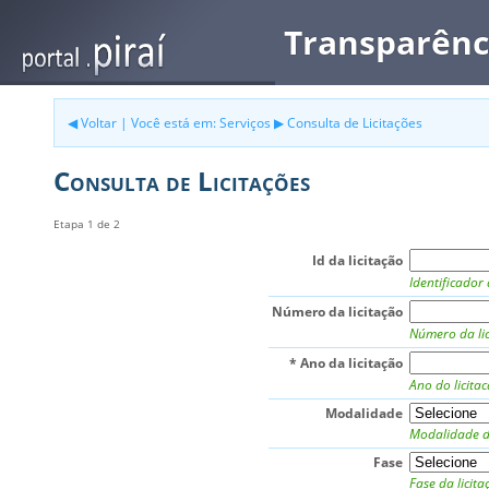
Transparênc
Voltar
|
Você está em:
Serviços
Consulta de Licitações
Consulta de Licitações
Etapa 1 de 2
Id da licitação
Identificador 
Número da licitação
Número da lic
* Ano da licitação
Ano do licita
Modalidade
Modalidade da
Fase
Fase da licita